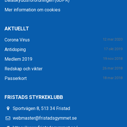
Dataskyddsförordningen (GDPR)
Mer information om cookies
AKTUELLT
Corona Virus
12 mar 2020
Antidoping
17 okt 2019
Medlem 2019
19 nov 2018
Redskap och vikter
26 mar 2018
Passerkort
18 mar 2018
FRISTADS STYRKEKLUBB
Sportvägen 8, 513 34 Fristad
webmaster@fristadsgymmet.se