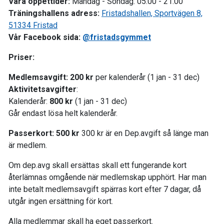
Våra öppettider:
Måndag - Söndag: 05.00 - 21.00
Träningshallens adress:
Fristadshallen, Sportvägen 8,
51334 Fristad
Vår Facebook sida:
@fristadsgymmet
Priser:
Medlemsavgift:
200 kr
per kalenderår (1 jan - 31 dec)
Aktivitetsavgifter
:
Kalenderår:
800 kr
(1 jan - 31 dec)
Går endast lösa helt kalenderår.
Passerkort: 500 kr
300 kr är en Dep.avgift så länge man
är medlem.
Om dep.avg skall ersättas skall ett fungerande kort
återlämnas omgående när medlemskap upphört. Har man
inte betalt medlemsavgift spärras kort efter 7 dagar, då
utgår ingen ersättning för kort.
Alla medlemmar skall ha eget passerkort.