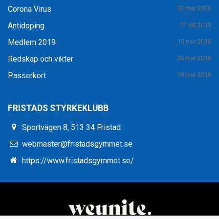
Corona Virus
12 mar 2020
Antidoping
17 okt 2019
Medlem 2019
19 nov 2018
Redskap och vikter
26 mar 2018
Passerkort
18 mar 2018
FRISTADS STYRKEKLUBB
Sportvägen 8, 513 34 Fristad
webmaster@fristadsgymmet.se
https://www.fristadsgymmet.se/